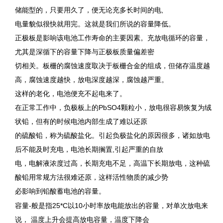
储能型的，只要用久了，便无论充多长时间的电,
电量貌似很快就用完。这就是我们所说的容量降低。
正极板是影响该电池工作寿命的主要因素。充放电循环的容量，
尤其是深循下的容量下降与正极板质量偏差密
切相关。板栅的腐蚀速度取决于板栅合金的组成，但储存温度越
高，腐蚀速度越快，放电深度越深，腐蚀越严重。
这样的老化，电池便充不起电来了。
在正常工作中，负极板上的PbSO4颗粒小，放电很容易恢复为绒
状铅，但有的时候电池内部生成了难以还原
的硫酸铅，称为硫酸盐化。引起负极盐化的原因很多，诸如放电
后不能及时充电，电池长期搁置,引起严重的自放
电，电解液浓度过高，长期充电不足，高温下长期放电，这种硫
酸铅用常规方法很难还原，这样活性物质的减少势
必影响到
的容量。
铅酸蓄电池
容量-般是指25*C以10小时率放电能放出的容量，对单次放电来
说， 温度上升会提高放电容量，温度下降会